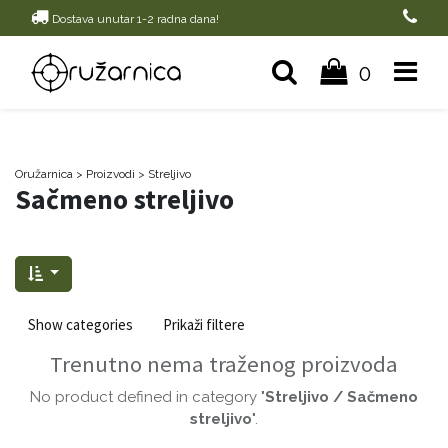
Dostava unutar 1-2 radna dana!
0
Oružarnica
> Proizvodi
>
Streljivo
Sačmeno streljivo
Show categories
Prikaži filtere
Trenutno nema traženog proizvoda
No product defined in category "
Streljivo / Sačmeno
streljivo
".