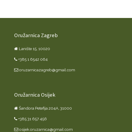
Oružarnica Zagreb
Lanište 15, 10020
+385 1 6542 064
oruzarnicazagreb@gmail.com
Oružarnica Osijek
Šandora Petefija 204A, 31000
+385 31 657 456
osijek.oruzarnica@gmail.com