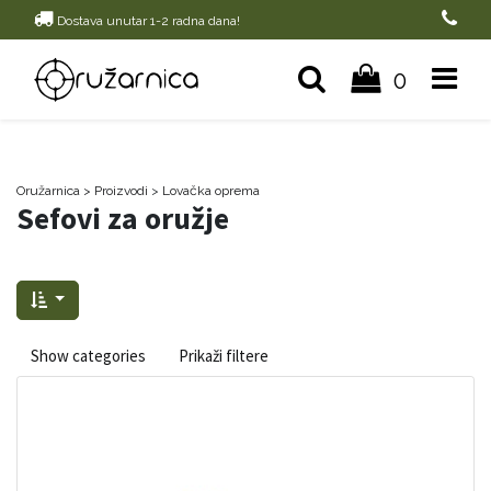
Dostava unutar 1-2 radna dana!
0
Oružarnica
> Proizvodi
>
Lovačka oprema
Sefovi za oružje
Show categories
Prikaži filtere