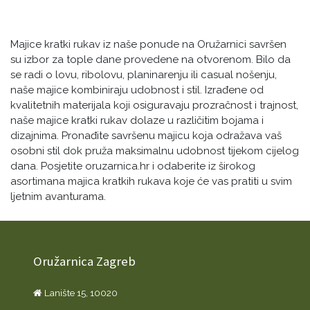
Majice kratki rukav iz naše ponude na Oružarnici savršen
su izbor za tople dane provedene na otvorenom. Bilo da
se radi o lovu, ribolovu, planinarenju ili casual nošenju,
naše majice kombiniraju udobnost i stil. Izrađene od
kvalitetnih materijala koji osiguravaju prozračnost i trajnost,
naše majice kratki rukav dolaze u različitim bojama i
dizajnima. Pronađite savršenu majicu koja odražava vaš
osobni stil dok pruža maksimalnu udobnost tijekom cijelog
dana. Posjetite oruzarnica.hr i odaberite iz širokog
asortimana majica kratkih rukava koje će vas pratiti u svim
ljetnim avanturama.
Oružarnica Zagreb
Lanište 15, 10020