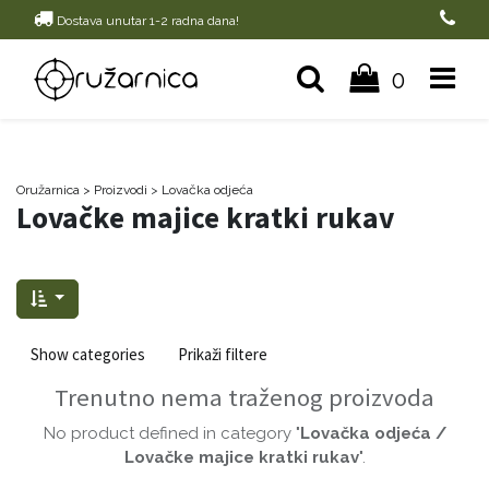
Dostava unutar 1-2 radna dana!
0
Oružarnica
> Proizvodi
>
Lovačka odjeća
Lovačke majice kratki rukav
Show categories
Prikaži filtere
Trenutno nema traženog proizvoda
No product defined in category "
Lovačka odjeća /
Lovačke majice kratki rukav
".