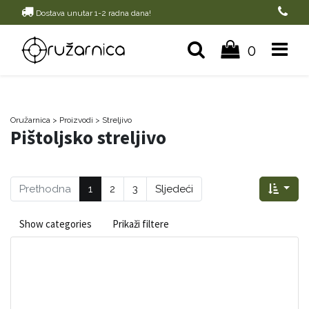
Dostava unutar 1-2 radna dana!
0
Oružarnica
> Proizvodi
>
Streljivo
Pištoljsko streljivo
Prethodna
1
2
3
Sljedeći
Show categories
Prikaži filtere