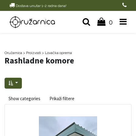
Dostava unutar 1-2 radna dana!
0
Oružarnica
> Proizvodi
>
Lovačka oprema
Rashladne komore
Show categories
Prikaži filtere