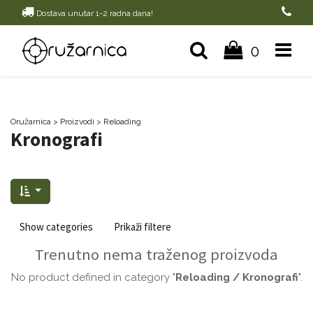
Dostava unutar 1-2 radna dana!
0
Oružarnica
> Proizvodi
>
Reloading
Kronografi
Show categories
Prikaži filtere
Trenutno nema traženog proizvoda
No product defined in category "
Reloading / Kronografi
".