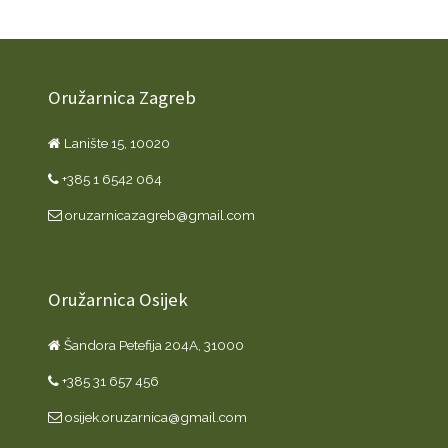
Oružarnica Zagreb
Lanište 15, 10020
+385 1 6542 064
oruzarnicazagreb@gmail.com
Oružarnica Osijek
Šandora Petefija 204A, 31000
+385 31 657 456
osijek.oruzarnica@gmail.com