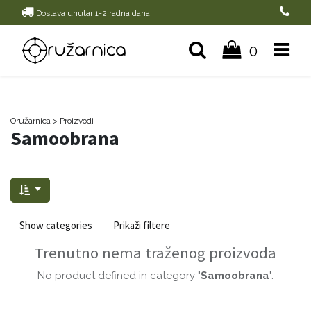
Dostava unutar 1-2 radna dana!
0
Oružarnica
> Proizvodi
Samoobrana
Show categories
Prikaži filtere
Trenutno nema traženog proizvoda
No product defined in category "
Samoobrana
".