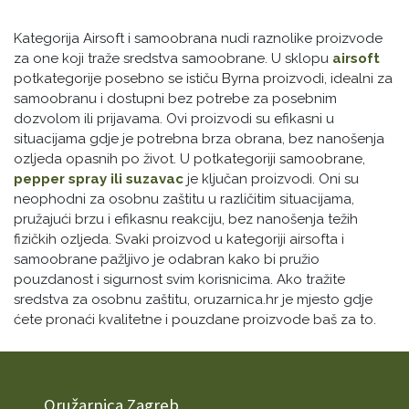
Kategorija Airsoft i samoobrana nudi raznolike proizvode
za one koji traže sredstva samoobrane. U sklopu
airsoft
potkategorije posebno se ističu Byrna proizvodi, idealni za
samoobranu i dostupni bez potrebe za posebnim
dozvolom ili prijavama. Ovi proizvodi su efikasni u
situacijama gdje je potrebna brza obrana, bez nanošenja
ozljeda opasnih po život. U potkategoriji samoobrane,
pepper spray ili suzavac
je ključan proizvodi. Oni su
neophodni za osobnu zaštitu u različitim situacijama,
pružajući brzu i efikasnu reakciju, bez nanošenja težih
fizičkih ozljeda. Svaki proizvod u kategoriji airsofta i
samoobrane pažljivo je odabran kako bi pružio
pouzdanost i sigurnost svim korisnicima. Ako tražite
sredstva za osobnu zaštitu, oruzarnica.hr je mjesto gdje
ćete pronaći kvalitetne i pouzdane proizvode baš za to.
Oružarnica Zagreb