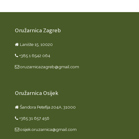
Oružarnica Zagreb
Lanište 15, 10020
+385 1 6542 064
oruzarnicazagreb@gmail.com
Oružarnica Osijek
Šandora Petefija 204A, 31000
+385 31 657 456
osijek.oruzarnica@gmail.com