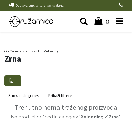
Dostava unutar 1-2 radna dana!
0
Oružarnica
> Proizvodi
>
Reloading
Zrna
Show categories
Prikaži filtere
Trenutno nema traženog proizvoda
No product defined in category "
Reloading / Zrna
".