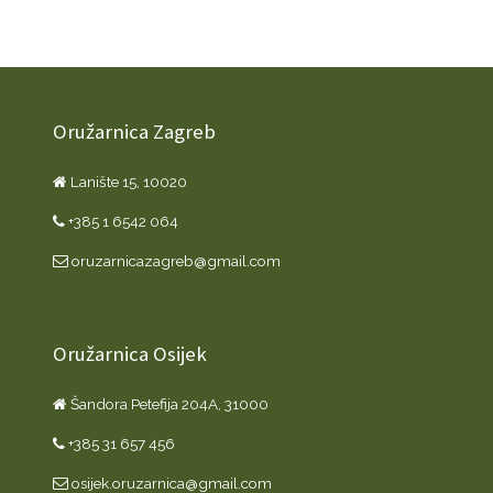
Oružarnica Zagreb
Lanište 15, 10020
+385 1 6542 064
oruzarnicazagreb@gmail.com
Oružarnica Osijek
Šandora Petefija 204A, 31000
+385 31 657 456
osijek.oruzarnica@gmail.com