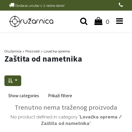
Dostava unutar 1-2 radna dana!
0
Oružarnica
> Proizvodi
>
Lovačka oprema
Zaštita od nametnika
Show categories
Prikaži filtere
Trenutno nema traženog proizvoda
No product defined in category "
Lovačka oprema /
Zaštita od nametnika
".