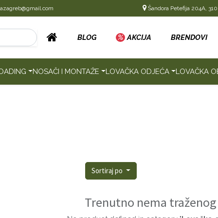
cazagreb@gmail.com
Šandora Petefija 204A, 310
BLOG
%
AKCIJA
BRENDOVI
OADING
NOSAČI I MONTAŽE
LOVAČKA ODJEĆA
LOVAČKA O
Sortiraj po
Trenutno nema traženog