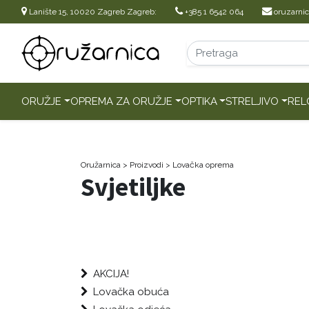
Lanište 15, 10020 Zagreb Zagreb:
+385 1 6542 064
oruzarni
ORUŽJE
OPREMA ZA ORUŽJE
OPTIKA
STRELJIVO
REL
Oružarnica
> Proizvodi
>
Lovačka oprema
Svjetiljke
AKCIJA!
Lovačka obuća