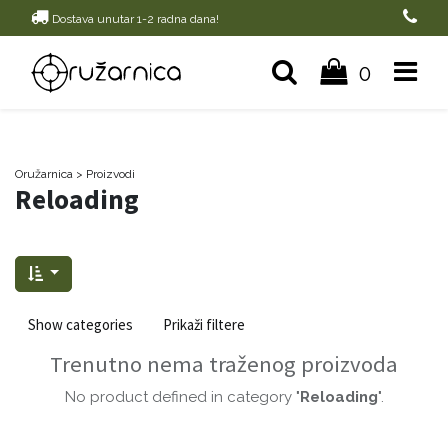
Dostava unutar 1-2 radna dana!
0
Oružarnica
> Proizvodi
Reloading
Show categories
Prikaži filtere
Trenutno nema traženog proizvoda
No product defined in category "
Reloading
".