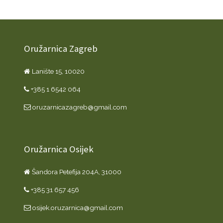
Oružarnica Zagreb
Lanište 15, 10020
+385 1 6542 064
oruzarnicazagreb@gmail.com
Oružarnica Osijek
Šandora Petefija 204A, 31000
+385 31 657 456
osijek.oruzarnica@gmail.com