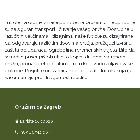
Futrole za oružje iz naše ponude na Oružarnici neophodne
su za siguran transport i čuvanje vašeg oružja. Dostupne u
različitim veličinama i dizajnima, naše futrole su dizajnirane
da odgovaraju različitim tipovima oružja, pružajući izvrsnu
zaštitu od udaraca, ogrebotina i vremenskih uvjeta. Bilo da
se radi o pušci, pištolju ili bilo kojem drugom vatrenom
oružju, pronaći ćete idealnu futrolu koja zadovoljava vaše
potrebe. Posjetite oruzarnica.hr i odaberite futrolu koja će
vašem oružju pružiti sigurnost i zaštitu.
Oružarnica Zagreb
Lanište 15, 10020
+385 1 6542 064