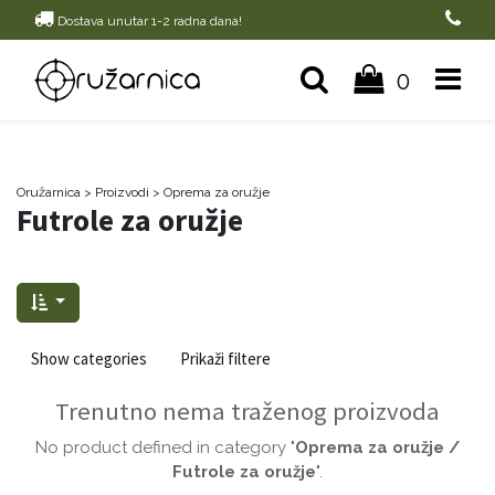
Dostava unutar 1-2 radna dana!
0
Oružarnica
> Proizvodi
>
Oprema za oružje
Futrole za oružje
Show categories
Prikaži filtere
Trenutno nema traženog proizvoda
No product defined in category "
Oprema za oružje /
Futrole za oružje
".