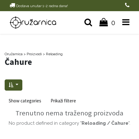
Dostava unutar 1-2 radna dana!
0
Oružarnica
> Proizvodi
>
Reloading
Čahure
Show categories
Prikaži filtere
Trenutno nema traženog proizvoda
No product defined in category "
Reloading / Čahure
".