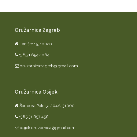
Oružarnica Zagreb
Lanište 15, 10020
+385 1 6542 064
oruzarnicazagreb@gmail.com
Oružarnica Osijek
Šandora Petefija 204A, 31000
+385 31 657 456
osijek.oruzarnica@gmail.com