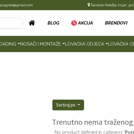
cazagreb@gmail.com
Šandora Petefija 204A, 310
BLOG
%
AKCIJA
BRENDOVI
OADING
NOSAČI I MONTAŽE
LOVAČKA ODJEĆA
LOVAČKA O
Sortiraj po
Trenutno nema traženog
No product defined in category "
Pul