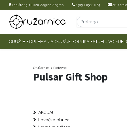
Lanište 15, 10020 Zagreb Zagreb:
+385 1 6542 064
oruzarni
ORUŽJE
OPREMA ZA ORUŽJE
OPTIKA
STRELJIVO
REL
Oružarnica
> Proizvodi
Pulsar Gift Shop
AKCIJA!
Lovačka obuća