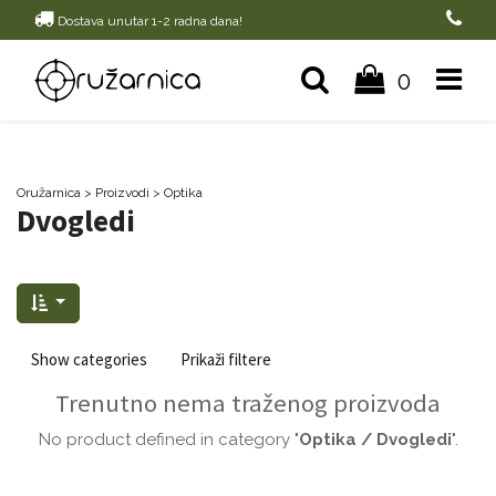
Dostava unutar 1-2 radna dana!
0
Oružarnica
> Proizvodi
>
Optika
Dvogledi
Show categories
Prikaži filtere
Trenutno nema traženog proizvoda
No product defined in category "
Optika / Dvogledi
".