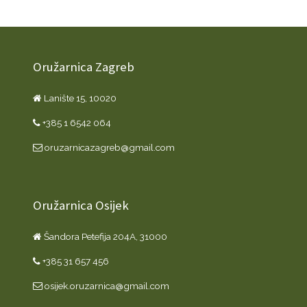
Oružarnica Zagreb
Lanište 15, 10020
+385 1 6542 064
oruzarnicazagreb@gmail.com
Oružarnica Osijek
Šandora Petefija 204A, 31000
+385 31 657 456
osijek.oruzarnica@gmail.com