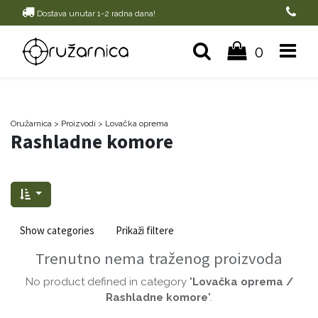
Dostava unutar 1-2 radna dana!
0
Oružarnica
> Proizvodi
>
Lovačka oprema
Rashladne komore
Show categories
Prikaži filtere
Trenutno nema traženog proizvoda
No product defined in category "
Lovačka oprema /
Rashladne komore
".