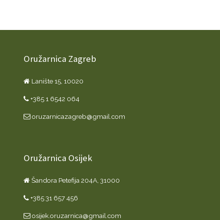
Oružarnica Zagreb
Lanište 15, 10020
+385 1 6542 064
oruzarnicazagreb@gmail.com
Oružarnica Osijek
Šandora Petefija 204A, 31000
+385 31 657 456
osijek.oruzarnica@gmail.com