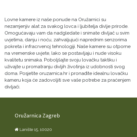
Lovne kamere iz naše ponude na Oružarnici su
nezamjenjiv alat za svakog lovca i ljubitelja divlje prirode.
Omogućavaju vam da nadgledate i snimate divljač u svim
uvjetima, danju i noću, zahvaljujući naprednim senzorima
pokreta i infracrvenoj tehnologiji. Naše kamere su otporne
na vremenske uvjete, lako se postavljaju i nude visoku
kvalitetu snimaka. Poboljšajte svoju lovačku taktiku i
uživajte u promatranju divljih životinja iz udobnosti svog
doma. Posjetite oruzarnica.hr i pronađite idealnu lovačku
kameru koja će zadovoljiti sve vaše potrebe za praćenjem
divljači.
Oružarnica Zagreb
Lanište 15, 10020