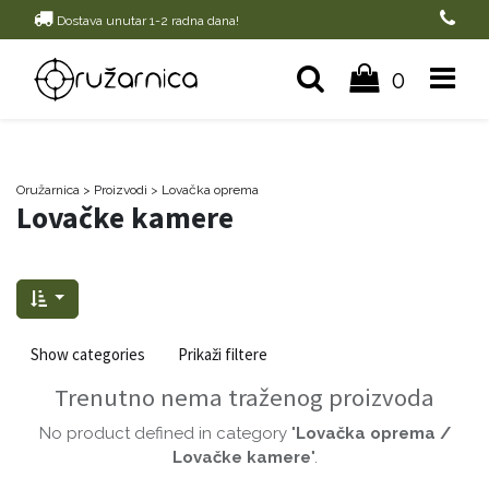
Dostava unutar 1-2 radna dana!
0
Oružarnica
> Proizvodi
>
Lovačka oprema
Lovačke kamere
Show categories
Prikaži filtere
Trenutno nema traženog proizvoda
No product defined in category "
Lovačka oprema /
Lovačke kamere
".