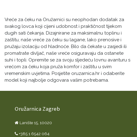
Vreće za čeku na Oružarnici su neophodan dodatak za
svakog lovca koji cijeni udobnost i praktičnost tijekom
dugih sati čekanja. Dizajnirane za maksimalnu toplinu i
zaštitu, naše vreće za čeku su lagane, lako prenosive i
pružaju izolaciju od hladnoće. Bilo da čekate u zasjedi ili
promatrate divljač, naše vreće osiguravaju da ostanete
suhi i topli. Opremite se za svoju sljedeću lovnu avanturu s
vrećom za čeku koja pruža komfor i zaštitu u svim
vremenskim uvjetima. Posjetite oruzarnica.hr i odaberite
model koji najbolje odgovara vašim potrebama.
Oružarnica Zagreb
Lanište 15, 10020
+385 1 6542 064