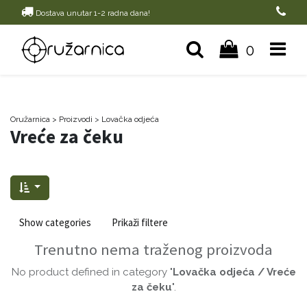
Dostava unutar 1-2 radna dana!
0
Oružarnica
> Proizvodi
>
Lovačka odjeća
Vreće za čeku
Show categories
Prikaži filtere
Trenutno nema traženog proizvoda
No product defined in category "
Lovačka odjeća / Vreće
za čeku
".