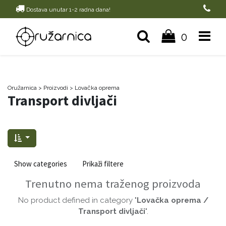
Dostava unutar 1-2 radna dana!
0
Oružarnica
> Proizvodi
>
Lovačka oprema
Transport divljači
Show categories
Prikaži filtere
Trenutno nema traženog proizvoda
No product defined in category "
Lovačka oprema /
Transport divljači
".