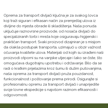
Oprema za transport divljači ključna je za svakog lovca
koji traži siguran i efikasan način za premještaj ulova iz
divljine do mjesta obrade ili skladištenja. Naša ponuda
uključuje raznovrsne proizvode, od nosača divljači do
specijaliziranih torbi i mreža koje osiguravaju higijenski i
praktičan transport. Svaki proizvod dizajniran je s misijom
da olakša postupak transporta, uzimajući u obzir važnost
očuvanja kvalitete ulova. Materijali od kojih su izrađeni naši
proizvodi otporni su na vanjske utjecaje i lako se čiste, što
omogućava dugotrajnu upotrebu i održavanje. Bilo da se
radi o kratkim prijelazima kroz šumu ili dužim putovanjima,
naša oprema za transport divljači pruža pouzdanost,
funkcionalnost i poštovanje prema prirodi. Osigurajte si
profesionalnu opremu za transport divljači i unaprijedite
svoje lovne ekspedicije s najvišom razinom efikasnosti i
odgovornosti.