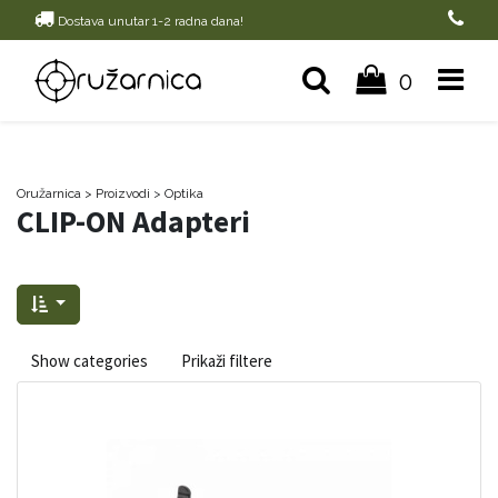
Dostava unutar 1-2 radna dana!
0
Oružarnica
> Proizvodi
>
Optika
CLIP-ON Adapteri
Show categories
Prikaži filtere