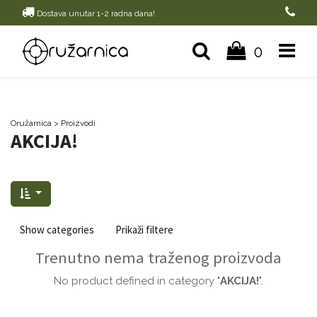
Dostava unutar 1-2 radna dana!
0
Oružarnica
> Proizvodi
AKCIJA!
Show categories
Prikaži filtere
Trenutno nema traženog proizvoda
No product defined in category "
AKCIJA!
".