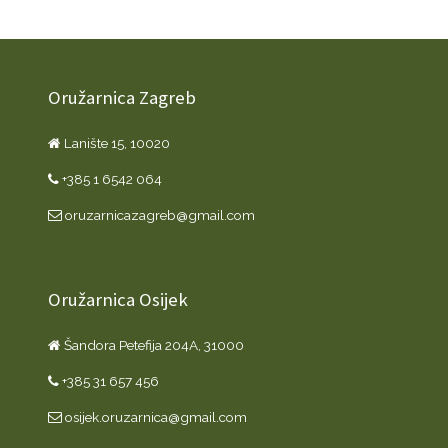
Oružarnica Zagreb
Lanište 15, 10020
+385 1 6542 064
oruzarnicazagreb@gmail.com
Oružarnica Osijek
Šandora Petefija 204A, 31000
+385 31 657 456
osijek.oruzarnica@gmail.com