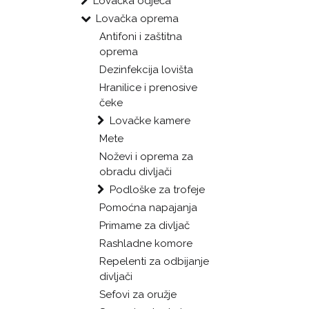
Lovačka odjeća
Lovačka oprema
Antifoni i zaštitna
oprema
Dezinfekcija lovišta
Hranilice i prenosive
čeke
Lovačke kamere
Mete
Noževi i oprema za
obradu divljači
Podloške za trofeje
Pomoćna napajanja
Primame za divljač
Rashladne komore
Repelenti za odbijanje
divljači
Sefovi za oružje