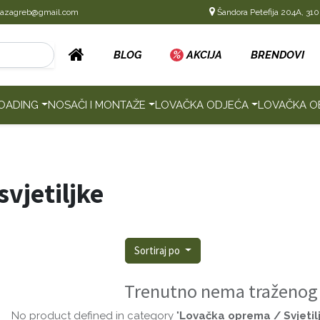
cazagreb@gmail.com
Šandora Petefija 204A, 310
BLOG
%
AKCIJA
BRENDOVI
OADING
NOSAČI I MONTAŽE
LOVAČKA ODJEĆA
LOVAČKA O
vjetiljke
Sortiraj po
Trenutno nema traženog
No product defined in category "
Lovačka oprema / Svjetil