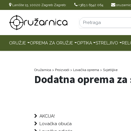
Lanište 15, 10020 Zagreb Zagreb:
+385 1 6542 064
oruzarni
ORUŽJE
OPREMA ZA ORUŽJE
OPTIKA
STRELJIVO
REL
Oružarnica
> Proizvodi
>
Lovačka oprema
>
Svjetiljke
Dodatna oprema za s
AKCIJA!
Lovačka obuća