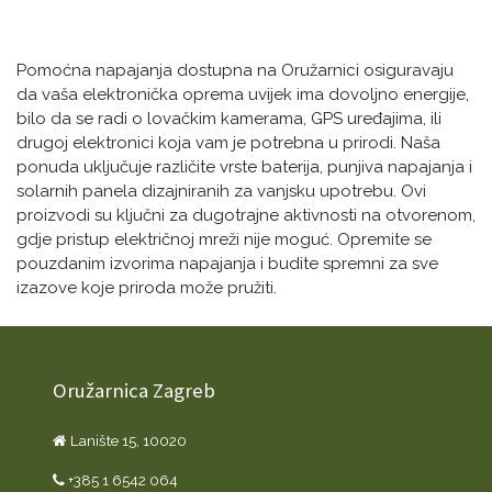
Pomoćna napajanja dostupna na Oružarnici osiguravaju
da vaša elektronička oprema uvijek ima dovoljno energije,
bilo da se radi o lovačkim kamerama, GPS uređajima, ili
drugoj elektronici koja vam je potrebna u prirodi. Naša
ponuda uključuje različite vrste baterija, punjiva napajanja i
solarnih panela dizajniranih za vanjsku upotrebu. Ovi
proizvodi su ključni za dugotrajne aktivnosti na otvorenom,
gdje pristup električnoj mreži nije moguć. Opremite se
pouzdanim izvorima napajanja i budite spremni za sve
izazove koje priroda može pružiti.
Oružarnica Zagreb
Lanište 15, 10020
+385 1 6542 064