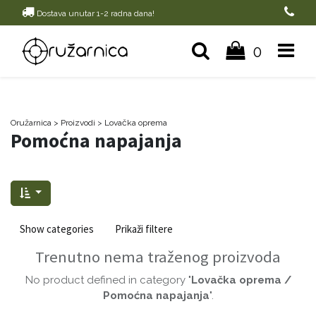
Dostava unutar 1-2 radna dana!
0
Oružarnica
> Proizvodi
>
Lovačka oprema
Pomoćna napajanja
Show categories
Prikaži filtere
Trenutno nema traženog proizvoda
No product defined in category "
Lovačka oprema /
Pomoćna napajanja
".