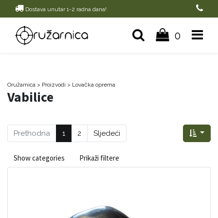
Dostava unutar 1-2 radna dana!
0
Oružarnica
> Proizvodi
>
Lovačka oprema
Vabilice
Prethodna
1
2
Sljedeći
Show categories
Prikaži filtere