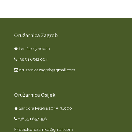
Oružarnica Zagreb
Lanište 15, 10020
+385 1 6542 064
oruzarnicazagreb@gmail.com
Oružarnica Osijek
Šandora Petefija 204A, 31000
+385 31 657 456
osijek.oruzarnica@gmail.com