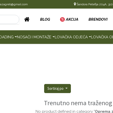
cazagreb@gmail.com
Šandora Petefija 204A, 310
BLOG
%
AKCIJA
BRENDOVI
OADING
NOSAČI I MONTAŽE
LOVAČKA ODJEĆA
LOVAČKA O
Sortiraj po
Trenutno nema traženog
No product defined in category "
Oprema z