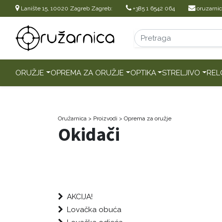
Lanište 15, 10020 Zagreb Zagreb:
+385 1 6542 064
oruzarni
ORUŽJE
OPREMA ZA ORUŽJE
OPTIKA
STRELJIVO
REL
Oružarnica
> Proizvodi
>
Oprema za oružje
Okidači
AKCIJA!
Lovačka obuća