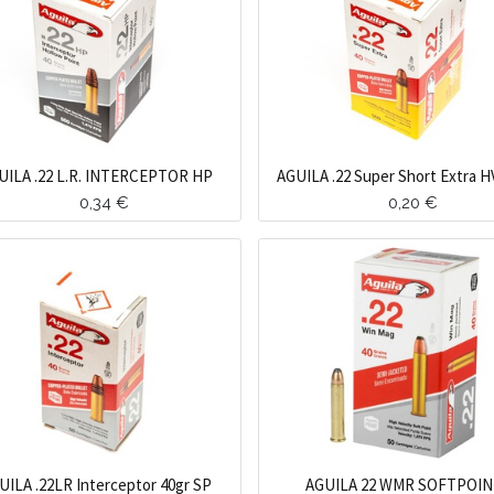
UILA .22 L.R. INTERCEPTOR HP
AGUILA .22 Super Short Extra H
0,34
€
0,20
€
UILA .22LR Interceptor 40gr SP
AGUILA 22 WMR SOFTPOI