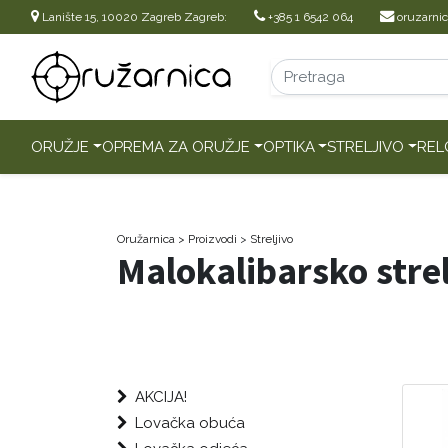
Lanište 15, 10020 Zagreb Zagreb:
+385 1 6542 064
oruzarni
ORUŽJE
OPREMA ZA ORUŽJE
OPTIKA
STRELJIVO
REL
Oružarnica
> Proizvodi
>
Streljivo
Malokalibarsko strel
AKCIJA!
Lovačka obuća