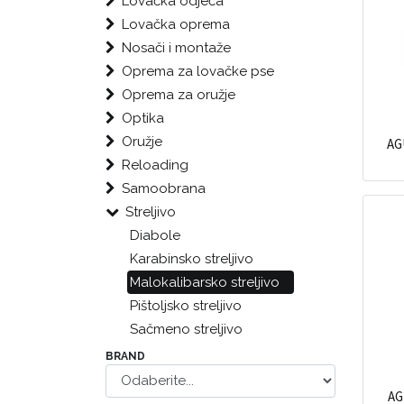
Lovačka odjeća
Lovačka oprema
Nosači i montaže
Oprema za lovačke pse
Oprema za oružje
Optika
Oružje
AG
Reloading
Samoobrana
Streljivo
Diabole
Karabinsko streljivo
Malokalibarsko streljivo
Pištoljsko streljivo
Sačmeno streljivo
BRAND
AG