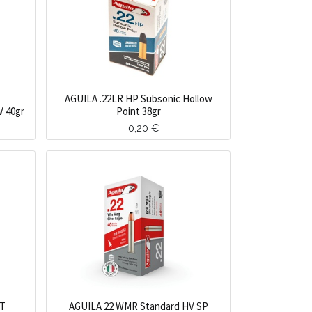
AGUILA .22LR HP Subsonic Hollow
V 40gr
Point 38gr
0,20
€
NT
AGUILA 22 WMR Standard HV SP