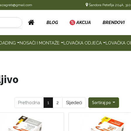
cazagreb@gmail.com
Šandora Petefija 204A, 310
BLOG
%
AKCIJA
BRENDOVI
OADING
NOSAČI I MONTAŽE
LOVAČKA ODJEĆA
LOVAČKA O
jivo
Sortiraj po
Prethodna
1
2
Sljedeći