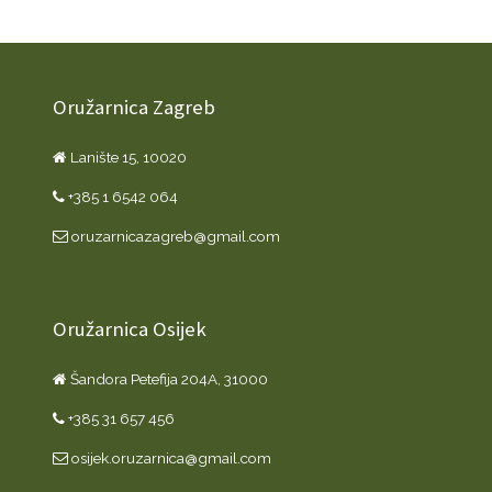
Oružarnica Zagreb
Lanište 15, 10020
+385 1 6542 064
oruzarnicazagreb@gmail.com
Oružarnica Osijek
Šandora Petefija 204A, 31000
+385 31 657 456
osijek.oruzarnica@gmail.com