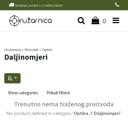
Dostava unutar 1-2 radna dana!
0
Oružarnica
> Proizvodi
>
Optika
Daljinomjeri
Show categories
Prikaži filtere
Trenutno nema traženog proizvoda
No product defined in category "
Optika / Daljinomjeri
".