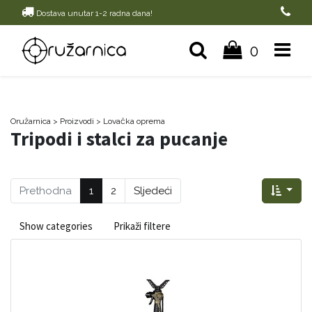
Dostava unutar 1-2 radna dana!
0
Oružarnica
> Proizvodi
>
Lovačka oprema
Tripodi i stalci za pucanje
Prethodna
1
2
Sljedeći
Show categories
Prikaži filtere