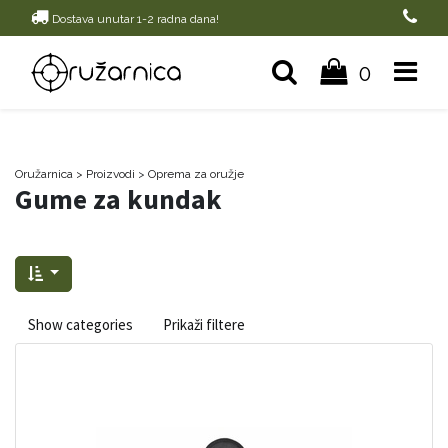
Dostava unutar 1-2 radna dana!
0
Oružarnica
> Proizvodi
>
Oprema za oružje
Gume za kundak
Show categories
Prikaži filtere