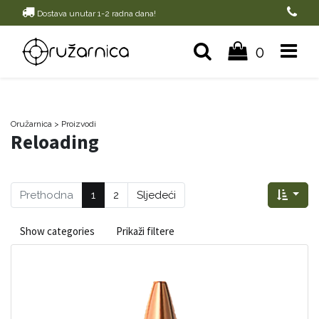
Dostava unutar 1-2 radna dana!
0
Oružarnica
> Proizvodi
Reloading
Prethodna
1
2
Sljedeći
Show categories
Prikaži filtere