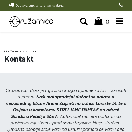
Dostava unutar 1-2 radna dana!
0
Oružarnica
> Kontakt
Kontakt
Oružarnica d.o.o. je trgovina oružja i opreme za lov i boravak
u prirodi.
Naši maloprodajni dućani se nalaze u
neposrednoj blizini Arene Zagreb na adresi Lanište 15, te u
Osijeku u kompleksu STRELJANE PAMPAS na adresi
Šandora Petefija 204 A
. Automobil možete parkirati na
parkirnim mjestima ispred same trgovine. Naše stručno i
ljubazno osoblje stoje Vam na usluzi i pomoći će Vam i oko