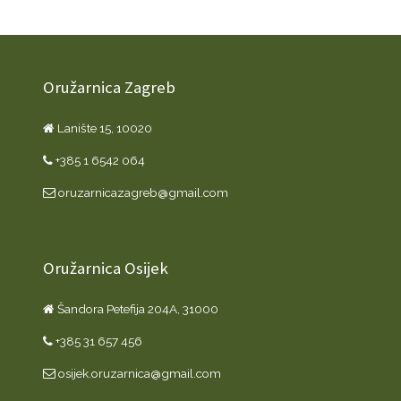
Oružarnica Zagreb
Lanište 15, 10020
+385 1 6542 064
oruzarnicazagreb@gmail.com
Oružarnica Osijek
Šandora Petefija 204A, 31000
+385 31 657 456
osijek.oruzarnica@gmail.com