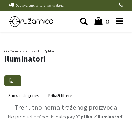
Dostava unutar 1-2 radna dana!
0
Oružarnica
> Proizvodi
>
Optika
Iluminatori
Show categories
Prikaži filtere
Trenutno nema traženog proizvoda
No product defined in category "
Optika / Iluminatori
".