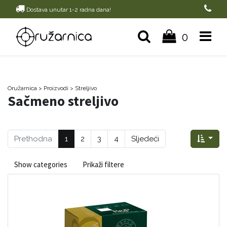
Dostava unutar 1-2 radna dana!
0
Oružarnica
> Proizvodi
>
Streljivo
Sačmeno streljivo
Prethodna
1
2
3
4
Sljedeći
Show categories
Prikaži filtere