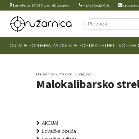
Lanište 15, 10020 Zagreb Zagreb:
+385 1 6542 064
oruzarni
ORUŽJE
OPREMA ZA ORUŽJE
OPTIKA
STRELJIVO
REL
Oružarnica
> Proizvodi
>
Streljivo
Malokalibarsko strel
AKCIJA!
Lovačka obuća