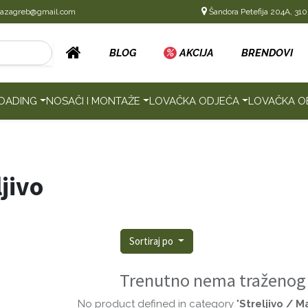
cazagreb@gmail.com
Šandora Petefija 204A, 310
BLOG
%
AKCIJA
BRENDOVI
OADING
NOSAČI I MONTAŽE
LOVAČKA ODJEĆA
LOVAČKA O
jivo
Sortiraj po
Trenutno nema traženog
No product defined in category "
Streljivo / M