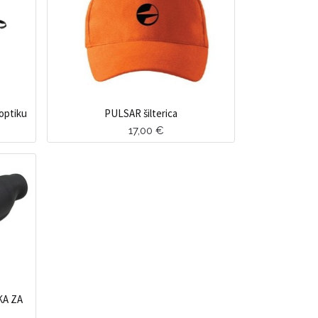
optiku
PULSAR šilterica
17,00
€
A ZA