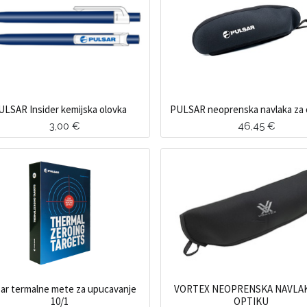
ULSAR Insider kemijska olovka
PULSAR neoprenska navlaka za 
3,00
€
46,45
€
sar termalne mete za upucavanje
VORTEX NEOPRENSKA NAVLAK
10/1
OPTIKU