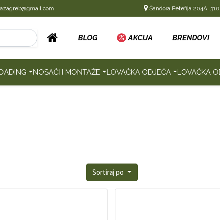
cazagreb@gmail.com
Šandora Petefija 204A, 310
BLOG
%
AKCIJA
BRENDOVI
OADING
NOSAČI I MONTAŽE
LOVAČKA ODJEĆA
LOVAČKA O
Sortiraj po