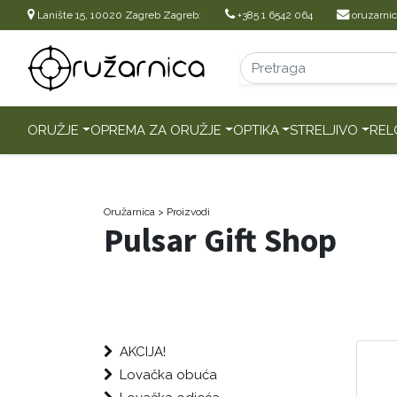
Lanište 15, 10020 Zagreb Zagreb:
+385 1 6542 064
oruzarni
ORUŽJE
OPREMA ZA ORUŽJE
OPTIKA
STRELJIVO
REL
Oružarnica
> Proizvodi
Pulsar Gift Shop
AKCIJA!
Lovačka obuća