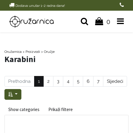
Dostava unutar 1-2 radna dana!
0
Oružarnica
> Proizvodi
>
Oružje
Karabini
Prethodna
1
2
3
4
5
6
7
Sljedeći
Show categories
Prikaži filtere