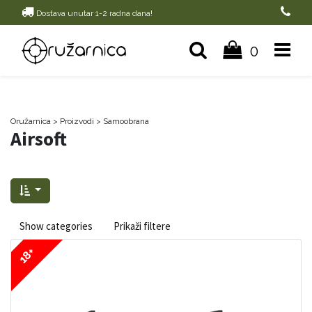
Dostava unutar 1-2 radna dana!
0
Oružarnica
> Proizvodi
>
Samoobrana
Airsoft
Show categories
Prikaži filtere
18+