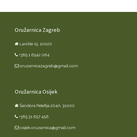
Oružarnica Zagreb
Lanište 15, 10020
+385 1 6542 064
oruzarnicazagreb@gmail.com
Oružarnica Osijek
Šandora Petefija 204A, 31000
+385 31 657 456
osijek.oruzarnica@gmail.com