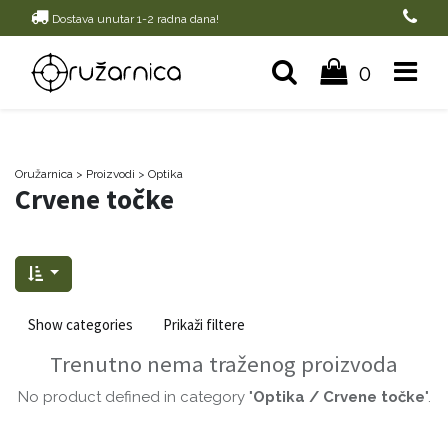
Dostava unutar 1-2 radna dana!
0
Oružarnica
> Proizvodi
>
Optika
Crvene točke
Show categories
Prikaži filtere
Trenutno nema traženog proizvoda
No product defined in category "
Optika / Crvene točke
".