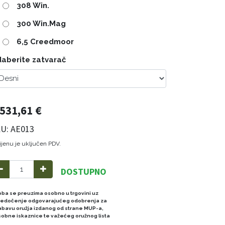
308 Win.
300 Win.Mag
6,5 Creedmoor
aberite zatvarač
.531,61
€
U: AE013
ijenu je uključen PDV.
DOSTUPNO
oba se preuzima osobno u trgovini uz
redočenje odgovarajućeg odobrenja za
abavu oružja izdanog od strane MUP-a,
sobne iskaznice te važećeg oružnog lista