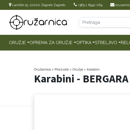
Lanište 15, 10020 Zagreb Zagreb:
+385 1 6542 064
oruzarni
ORUŽJE
OPREMA ZA ORUŽJE
OPTIKA
STRELJIVO
REL
Oružarnica
> Proizvodi
>
Oružje
>
Karabini
Karabini - BERGAR