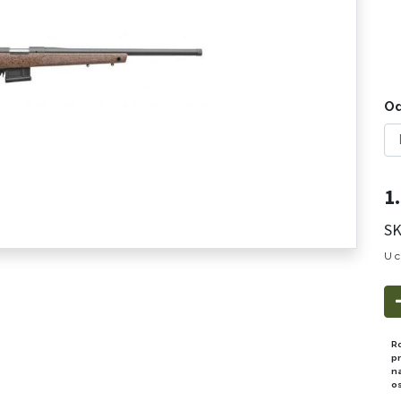
Od
1
SK
U c
R
p
n
o