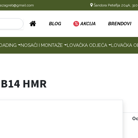
cazagreb@gmail.com
Šandora Petefija 204A, 310
BLOG
%
AKCIJA
BRENDOVI
OADING
NOSAČI I MONTAŽE
LOVAČKA ODJEĆA
LOVAČKA O
A B14 HMR
Od