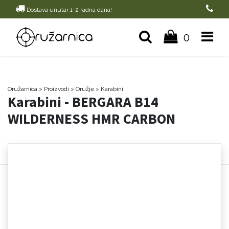
Dostava unutar 1-2 radna dana!
0
Oružarnica
> Proizvodi
>
Oružje
>
Karabini
Karabini - BERGARA B14
WILDERNESS HMR CARBON