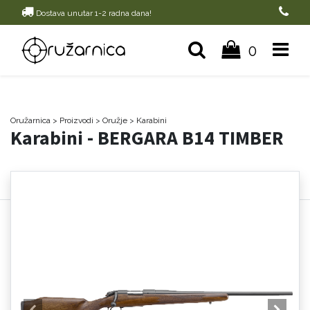
Dostava unutar 1-2 radna dana!
0
Oružarnica
> Proizvodi
>
Oružje
>
Karabini
Karabini - BERGARA B14 TIMBER