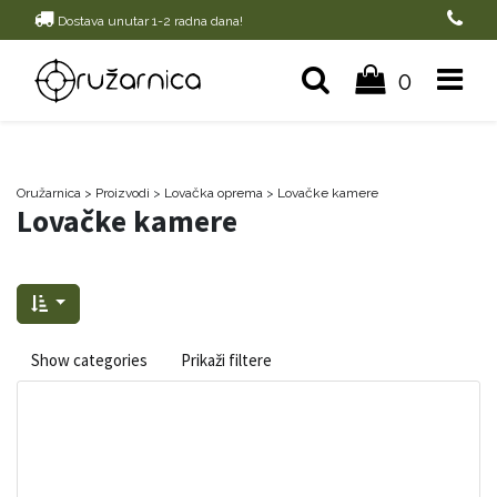
Dostava unutar 1-2 radna dana!
0
Oružarnica
> Proizvodi
>
Lovačka oprema
>
Lovačke kamere
Lovačke kamere
Show categories
Prikaži filtere