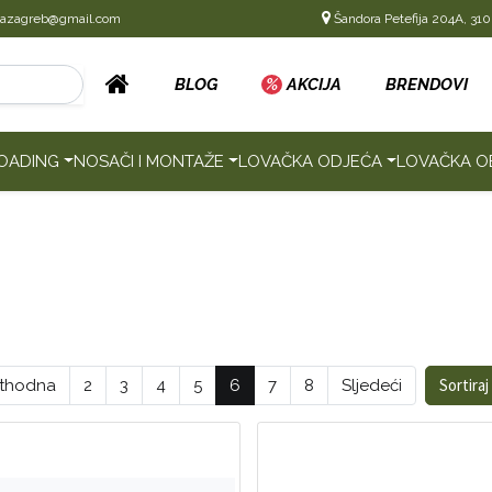
cazagreb@gmail.com
Šandora Petefija 204A, 310
BLOG
%
AKCIJA
BRENDOVI
OADING
NOSAČI I MONTAŽE
LOVAČKA ODJEĆA
LOVAČKA O
Sortira
ethodna
2
3
4
5
6
7
8
Sljedeći