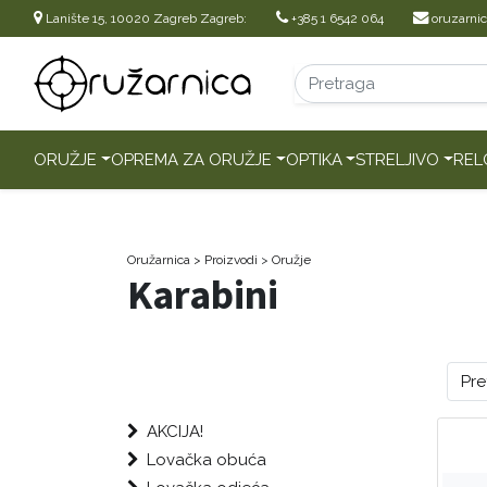
Lanište 15, 10020 Zagreb Zagreb:
+385 1 6542 064
oruzarni
ORUŽJE
OPREMA ZA ORUŽJE
OPTIKA
STRELJIVO
REL
Oružarnica
> Proizvodi
>
Oružje
Karabini
Pr
AKCIJA!
Lovačka obuća