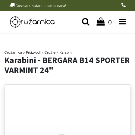
Dostava unutar 1-2 radna dana!
0
Oružarnica
> Proizvodi
>
Oružje
>
Karabini
Karabini - BERGARA B14 SPORTER
VARMINT 24"