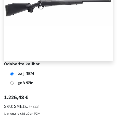
Odaberite kalibar
223 REM
308 Win.
1.226,48
€
SKU: SME125F-223
U cijenu je uključen PDV.