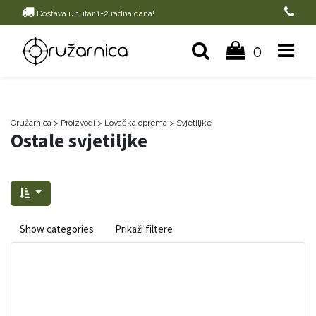
Dostava unutar 1-2 radna dana!
0
Oružarnica
> Proizvodi
>
Lovačka oprema
>
Svjetiljke
Ostale svjetiljke
Show categories
Prikaži filtere