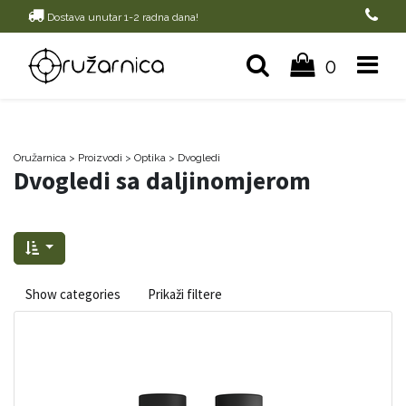
Dostava unutar 1-2 radna dana!
0
Oružarnica
> Proizvodi
>
Optika
>
Dvogledi
Dvogledi sa daljinomjerom
Show categories
Prikaži filtere