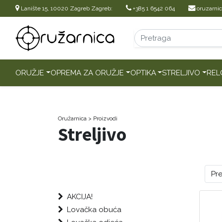
Lanište 15, 10020 Zagreb Zagreb:
+385 1 6542 064
oruzarni
ORUŽJE
OPREMA ZA ORUŽJE
OPTIKA
STRELJIVO
REL
Oružarnica
> Proizvodi
Streljivo
Pr
AKCIJA!
Lovačka obuća