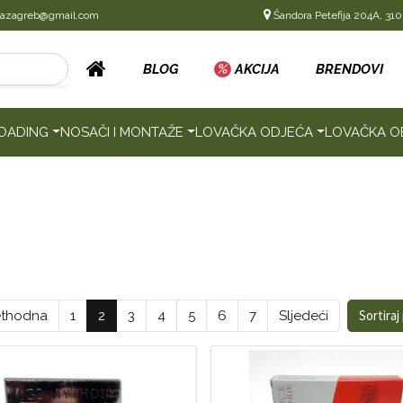
cazagreb@gmail.com
Šandora Petefija 204A, 310
BLOG
%
AKCIJA
BRENDOVI
OADING
NOSAČI I MONTAŽE
LOVAČKA ODJEĆA
LOVAČKA O
Sortiraj
ethodna
1
2
3
4
5
6
7
Sljedeći