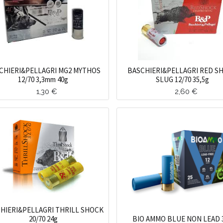
CHIERI&PELLAGRI MG2 MYTHOS
BASCHIERI&PELLAGRI RED S
12/70 3,3mm 40g
SLUG 12/70 35,5g
1,30
€
2,60
€
HIERI&PELLAGRI THRILL SHOCK
20/70 24g
BIO AMMO BLUE NON LEAD 