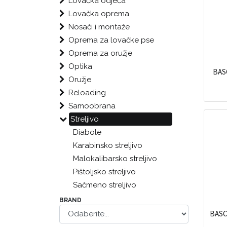
Lovačka odjeća
Lovačka oprema
Nosači i montaže
Oprema za lovačke pse
Oprema za oružje
Optika
BAS
Oružje
Reloading
Samoobrana
Streljivo
Diabole
Karabinsko streljivo
Malokalibarsko streljivo
Pištoljsko streljivo
Sačmeno streljivo
BRAND
BASC