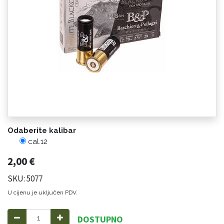
Odaberite kalibar
cal.12
2,00
€
SKU: 5077
U cijenu je uključen PDV.
DOSTUPNO