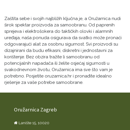
Zaštita sebe i svojih najbližih ključna je, a Oružarnica nudi
širok spektar proizvoda za samoobranu. Od paprenih
sprejeva i elektrošokera do taktičkih olovki i alarmnih
uređaja, naša ponuda osigurava da svatko može pronaći
odgovarajući alat za osobnu sigurnost. Svi proizvodi su
dizajnirani da budu efikasni, diskretni i jednostavni za
korištenje. Bez obzira tražite li samoobranu od
potencijalnih napadača ili želite osjećaj sigurnosti u
svakodnevnom životu, Oružarnica ima sve što vam je
potrebno. Posjetite oruzarnica.hr i pronađite idealno
rješenje za vaše potrebe samoobrane.
Oružarnica Zagreb
Lanište 15, 10020