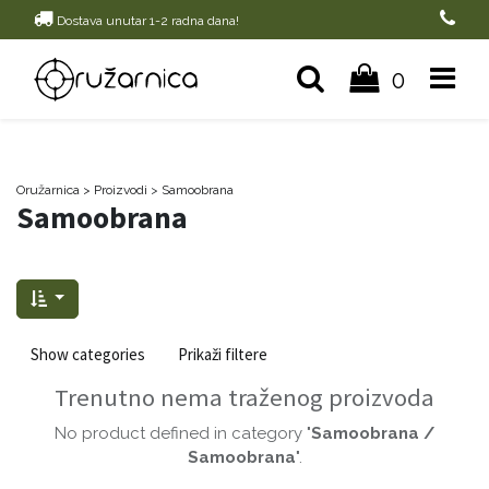
Dostava unutar 1-2 radna dana!
0
Oružarnica
> Proizvodi
>
Samoobrana
Samoobrana
Show categories
Prikaži filtere
Trenutno nema traženog proizvoda
No product defined in category "
Samoobrana /
Samoobrana
".